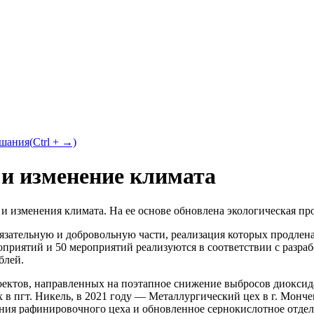
ушания
(
Ctrl
+ →)
и изменение климата
 и изменения климата. На ее основе обновлена экологическая п
бязательную и добровольную части, реализация которых продлен
роприятий и 50 мероприятий реализуются в соответствии с разр
блей.
оектов, направленных на поэтапное снижение выбросов диокси
х в пгт. Никель, в 2021 году — Металлургический цех в г. Монч
ния рафинировочного цеха и обновленное сернокислотное отдел