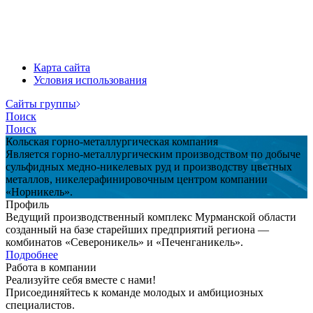
Карта сайта
Условия использования
Cайты группы
Поиск
Поиск
Кольская горно-металлургическая компания
Является горно-металлургическим производством по добыче
сульфидных медно-никелевых руд и производству цветных
металлов, никелерафинировочным центром компании
«Норникель».
Профиль
Ведущий производственный комплекс Мурманской области
созданный на базе старейших предприятий региона —
комбинатов «Североникель» и «Печенганикель».
Подробнее
Работа в компании
Реализуйте себя вместе с нами!
Присоединяйтесь к команде молодых и амбициозных
специалистов.